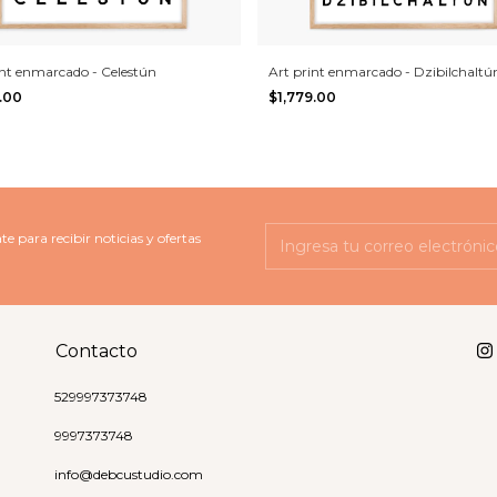
int enmarcado - Celestún
Art print enmarcado - Dzibilchaltú
9.00
$1,779.00
te para recibir noticias y ofertas
Contacto
529997373748
9997373748
info@debcustudio.com