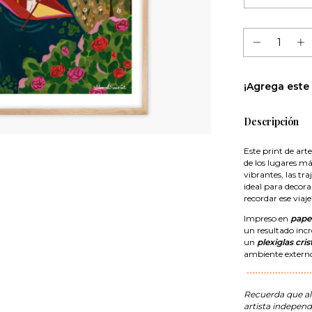
¡Agrega este
Descripción
Este print de art
de los lugares má
vibrantes, las tra
ideal para decora
recordar ese viaje
Impreso en
pape
un resultado incr
un
plexiglas cris
ambiente externo 
Recuerda que al
artista independ