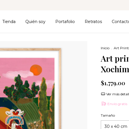
Tienda
Quién soy
Portafolio
Retratos
Contact
Inicio
.
Art Print
Art pri
Xochim
$1,779.00
Ver más detal
Envío gratis
Tamaño