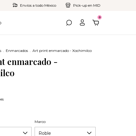
Envíos a todo México
Pick-up en MID
0
o
s
.
Enmarcados
.
Art print enmarcado - Xochimilco
nt enmarcado -
ilco
les
Marco