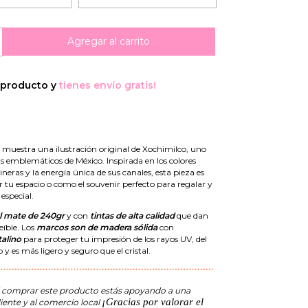
 producto y
tienes envío gratis!
e muestra una ilustración original de Xochimilco, uno
s emblemáticos de México. Inspirada en los colores
jineras y la energía única de sus canales, esta pieza es
r tu espacio o como el souvenir perfecto para regalar y
 especial.
l mate de 240gr
y con
tintas de alta calidad
que dan
eíble. Los
marcos son
de madera sólida
con
talino
para proteger tu impresión de los rayos UV, del
y es más ligero y seguro que el cristal.
 comprar este producto estás apoyando a una
¡Gracias por valorar el
iente y al comercio local