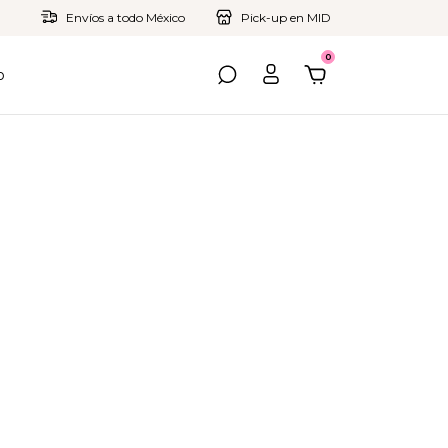
Envíos a todo México
Pick-up en MID
0
o