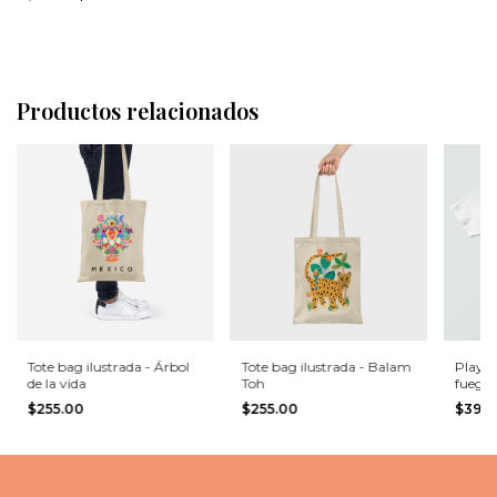
Productos relacionados
Tote bag ilustrada - Árbol
Tote bag ilustrada - Balam
Player
de la vida
Toh
fuego
$255.00
$255.00
$399